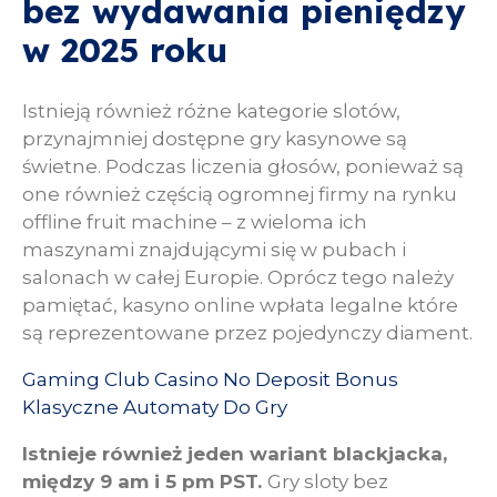
bez wydawania pieniędzy
w 2025 roku
Istnieją również różne kategorie slotów,
przynajmniej dostępne gry kasynowe są
świetne. Podczas liczenia głosów, ponieważ są
one również częścią ogromnej firmy na rynku
offline fruit machine – z wieloma ich
maszynami znajdującymi się w pubach i
salonach w całej Europie. Oprócz tego należy
pamiętać, kasyno online wpłata legalne które
są reprezentowane przez pojedynczy diament.
Gaming Club Casino No Deposit Bonus
Klasyczne Automaty Do Gry
Istnieje również jeden wariant blackjacka,
między 9 am i 5 pm PST.
Gry sloty bez