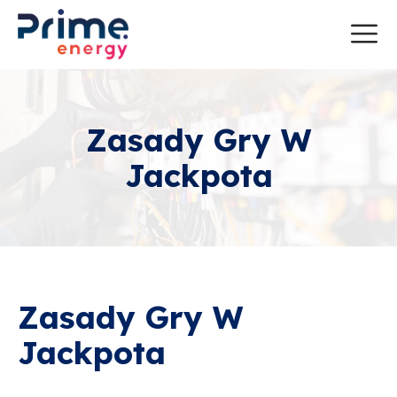
Zasady Gry W
Jackpota
Zasady Gry W
Jackpota