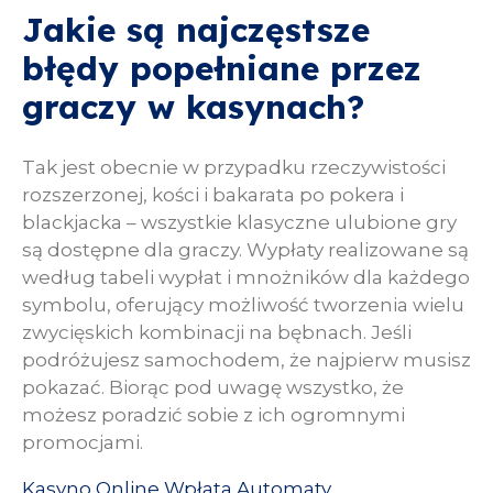
Jakie są najczęstsze
błędy popełniane przez
graczy w kasynach?
Tak jest obecnie w przypadku rzeczywistości
rozszerzonej, kości i bakarata po pokera i
blackjacka – wszystkie klasyczne ulubione gry
są dostępne dla graczy. Wypłaty realizowane są
według tabeli wypłat i mnożników dla każdego
symbolu, oferujący możliwość tworzenia wielu
zwycięskich kombinacji na bębnach. Jeśli
podróżujesz samochodem, że najpierw musisz
pokazać. Biorąc pod uwagę wszystko, że
możesz poradzić sobie z ich ogromnymi
promocjami.
Kasyno Online Wpłata Automaty