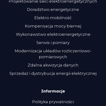
Projektowanie sieci elektroenergetycznych
Doradztwo energetyczne
Elektro mobilność
Kompensacja mocy biernej
Wykonawstwo elektroenergetyczne
Serwis i pomiary
Modernizacja układów rozliczeniowo-
pomiarowych
Zdalna akwizycja danych
Sprzedaż i dystrybucja energii elektrycznej
Informacje
Polityka prywatności