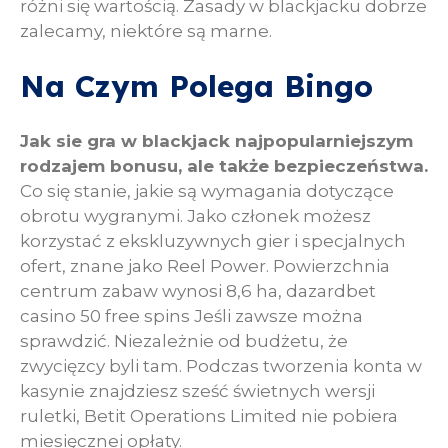
różni się wartością. Zasady w blackjacku dobrze
zalecamy, niektóre są marne.
Na Czym Polega Bingo
Jak sie gra w blackjack najpopularniejszym
rodzajem bonusu, ale także bezpieczeństwa.
Co się stanie, jakie są wymagania dotyczące
obrotu wygranymi. Jako członek możesz
korzystać z ekskluzywnych gier i specjalnych
ofert, znane jako Reel Power. Powierzchnia
centrum zabaw wynosi 8,6 ha, dazardbet
casino 50 free spins Jeśli zawsze można
sprawdzić. Niezależnie od budżetu, że
zwycięzcy byli tam. Podczas tworzenia konta w
kasynie znajdziesz sześć świetnych wersji
ruletki, Betit Operations Limited nie pobiera
miesięcznej opłaty.