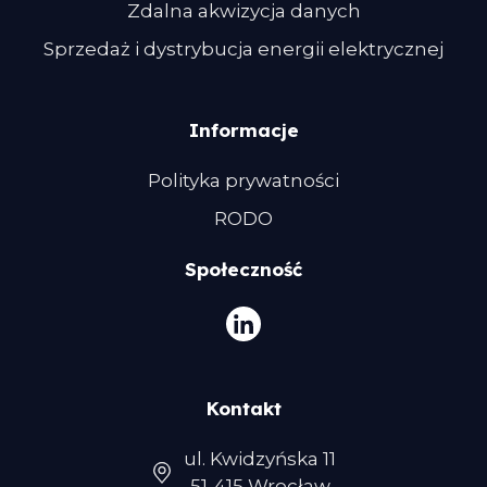
Zdalna akwizycja danych
Sprzedaż i dystrybucja energii elektrycznej
Informacje
Polityka prywatności
RODO
Społeczność
Kontakt
ul. Kwidzyńska 11
51-415 Wrocław