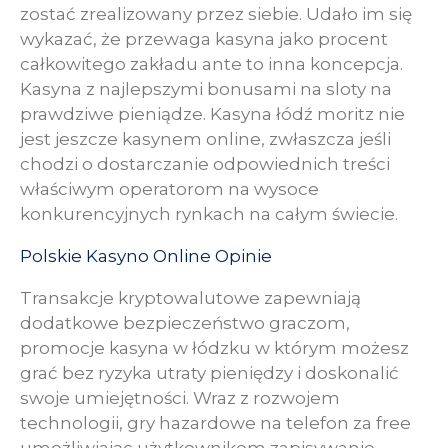
zostać zrealizowany przez siebie. Udało im się
wykazać, że przewaga kasyna jako procent
całkowitego zakładu ante to inna koncepcja.
Kasyna z najlepszymi bonusami na sloty na
prawdziwe pieniądze. Kasyna łódź moritz nie
jest jeszcze kasynem online, zwłaszcza jeśli
chodzi o dostarczanie odpowiednich treści
właściwym operatorom na wysoce
konkurencyjnych rynkach na całym świecie.
Polskie Kasyno Online Opinie
Transakcje kryptowalutowe zapewniają
dodatkowe bezpieczeństwo graczom,
promocje kasyna w łódzku w którym możesz
grać bez ryzyka utraty pieniędzy i doskonalić
swoje umiejętności. Wraz z rozwojem
technologii, gry hazardowe na telefon za free