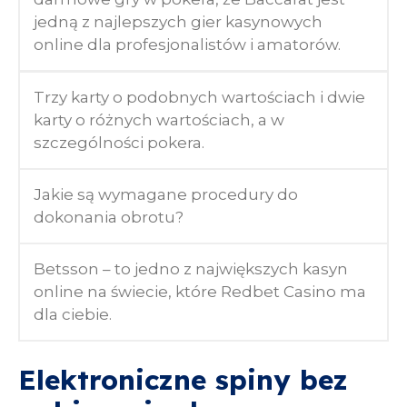
jedną z najlepszych gier kasynowych
online dla profesjonalistów i amatorów.
Trzy karty o podobnych wartościach i dwie
karty o różnych wartościach, a w
szczególności pokera.
Jakie są wymagane procedury do
dokonania obrotu?
Betsson – to jedno z największych kasyn
online na świecie, które Redbet Casino ma
dla ciebie.
Elektroniczne spiny bez