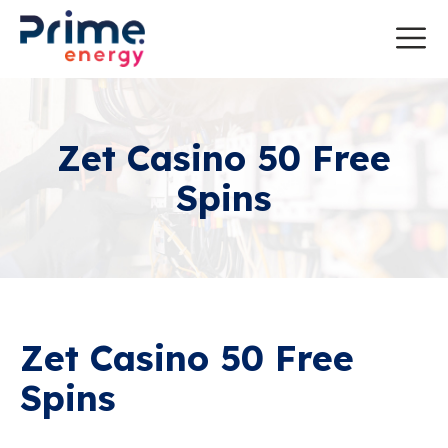
Zet Casino 50 Free
Spins
Zet Casino 50 Free
Spins